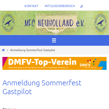
Zum
KONTAKT
MITGLIEDERBEREICH
Inhalt
springen
Start
Anmeldung Sommerfest Gastpilot
Anmeldung Sommerfest
Gastpilot