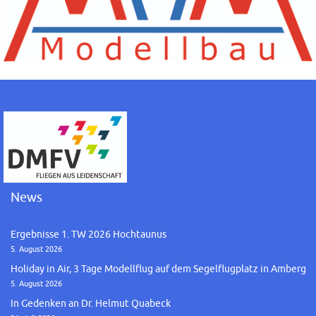
News
Ergebnisse 1. TW 2026 Hochtaunus
5. August 2026
Holiday in Air, 3 Tage Modellflug auf dem Segelflugplatz in Amberg
5. August 2026
In Gedenken an Dr. Helmut Quabeck