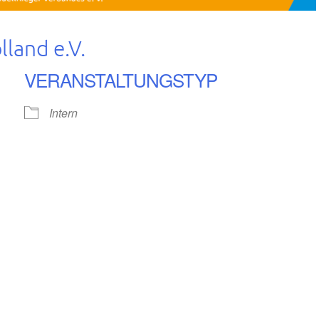
land e.V.
VERANSTALTUNGSTYP
Intern
lender
iCalendar