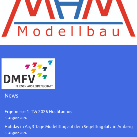
News
Ergebnisse 1. TW 2026 Hochtaunus
5. August 2026
Holiday in Air, 3 Tage Modellflug auf dem Segelflugplatz in Amberg
5. August 2026