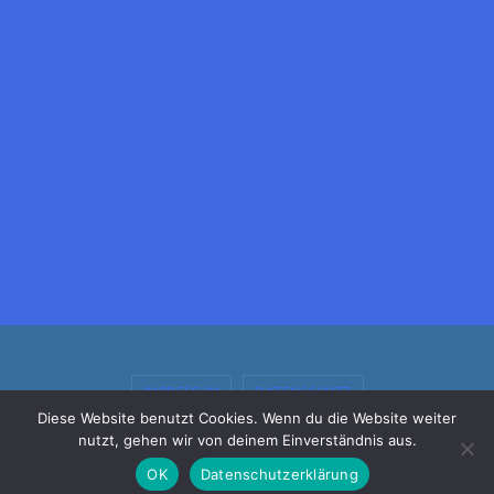
IMPRESSUM
DATENSCHUTZ
Diese Website benutzt Cookies. Wenn du die Website weiter
nutzt, gehen wir von deinem Einverständnis aus.
© 2026 - MFC Neuholland e.V.
OK
Datenschutzerklärung